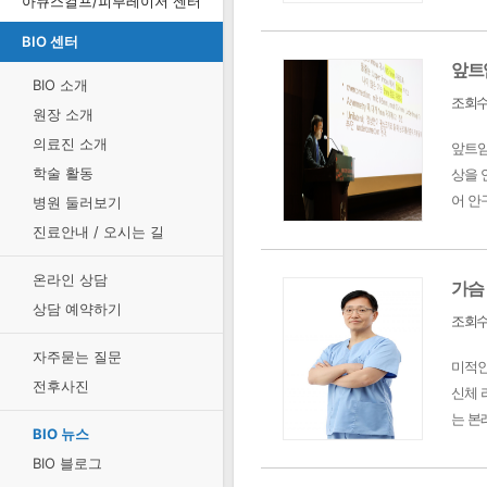
아큐스컬프/피부레이저 센터
BIO 센터
앞트
BIO 소개
조회수 
원장 소개
의료진 소개
앞트임
학술 활동
상을 
어 안
병원 둘러보기
진료안내 / 오시는 길
온라인 상담
가슴
상담 예약하기
조회수 
자주묻는 질문
미적인
전후사진
신체 
는 본
BIO 뉴스
BIO 블로그