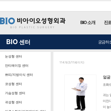
BIO 소개
진료
BIO
센터
궁금하셨
눈성형 센터
114개(3/11페이지)
안티에이징 센터
쁘띠/지방이식 센터
얼굴
코성형 센터
조회수 
가슴성형 센터
귀는 
미친다
귀성형 센터
이 높