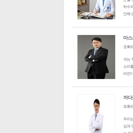
하수와
인해 
마스
조회수 
귀는 
소리를
라진다
까다
조회수 
우리는
상과 