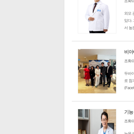
조회수 
외모 
있다.
서 높
비아이
조회수 
두바이에
로 참
(Fac
기능
조회수 
눈을 