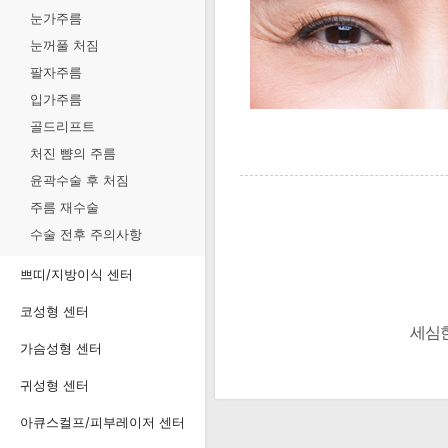
눈가주름
눈꺼풀 처짐
팔자주름
입가주름
골드리프트
처진 뺨의 주름
윤곽수술 후 처짐
주름 재수술
수술 전후 주의사항
쁘띠/지방이식 센터
코성형 센터
세심한
가슴성형 센터
귀성형 센터
아큐스컬프/피부레이저 센터