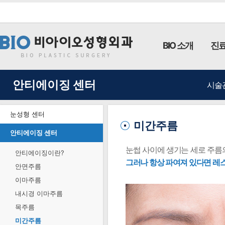
BIO 소개
진료
안티에이징 센터
시술
눈성형 센터
미간주름
안티에이징 센터
눈썹 사이에 생기는 세로 주름
안티에이징이란?
그러나 항상 파여져 있다면 레스
안면주름
이마주름
내시경 이마주름
목주름
미간주름