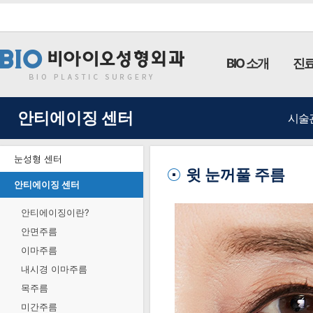
BIO 소개
진료
안티에이징 센터
시술
눈성형 센터
윗 눈꺼풀 주름
안티에이징 센터
안티에이징이란?
안면주름
이마주름
내시경 이마주름
목주름
미간주름