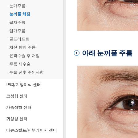
눈가주름
눈꺼풀 처짐
팔자주름
입가주름
골드리프트
처진 뺨의 주름
아래 눈꺼풀 주름
윤곽수술 후 처짐
주름 재수술
수술 전후 주의사항
쁘띠/지방이식 센터
코성형 센터
가슴성형 센터
귀성형 센터
아큐스컬프/피부레이저 센터