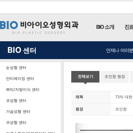
BIO 소개
진료
BIO
센터
언제나 여러분
눈성형 센터
전체보기
조인창 원장
안티에이징 센터
쁘띠/지방이식 센터
제목
73차 대
코성형 센터
원장
조인창
가슴성형 센터
귀성형 센터