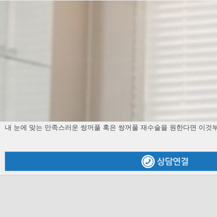
"김경란의 비즈인사이드"홍성표원장님 출연
2014.08.26