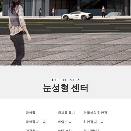
EYELID CENTER
눈성형 센터
쌍꺼풀
쌍꺼풀 풀기
눈밑성형(하안검)
쌍꺼풀 재수술
트임 수술
하안검 재수술
안검하수
트임 복원
눈 지방이식