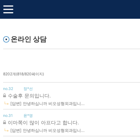
온라인 상담
8202개(818/820페이지)
no.32
정*선
수술후 문의입니다.
[답변] 안녕하십니까 비오성형외과입니...
no.31
윤*영
이마쪽이 많이 아프다고 합니다.
[답변] 안녕하십니까 비오성형외과입니...