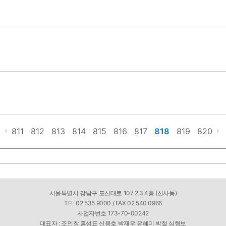
811
812
813
814
815
816
817
818
819
820
서울특별시 강남구 도산대로 107 2,3,4층 (신사동)
TEL 02 535 9000 / FAX 02 540 0966
사업자번호 173-70-00242
대표자 : 조인창 홍성표 신용호 박재우 유혜미 박철 심형보