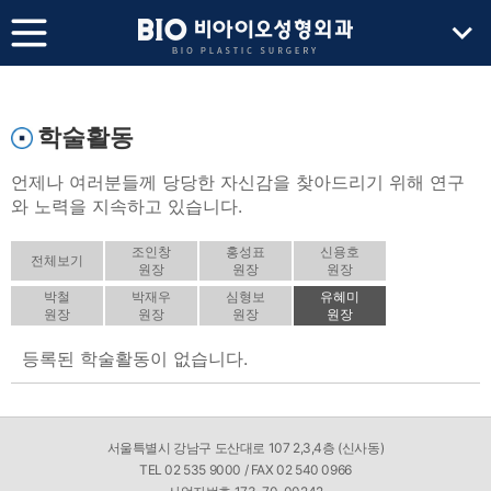
학술활동
언제나 여러분들께 당당한 자신감을 찾아드리기 위해 연구
와 노력을 지속하고 있습니다.
조인창
홍성표
신용호
전체보기
원장
원장
원장
박철
박재우
심형보
유혜미
원장
원장
원장
원장
등록된 학술활동이 없습니다.
서울특별시 강남구 도산대로 107 2,3,4층 (신사동)
TEL 02 535 9000 / FAX 02 540 0966